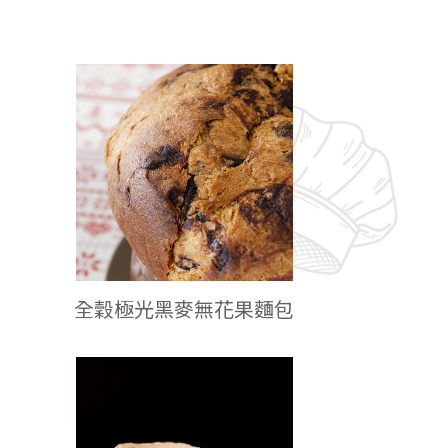
全穀極光黑麥無花果麵包