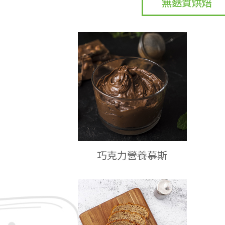
無麩質烘焙
巧克力營養慕斯