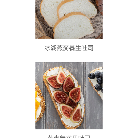
冰湖燕麥養生吐司
燕麥無花果吐司