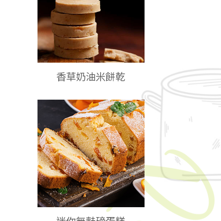
香草奶油米餅乾
迷你無麩磅蛋糕