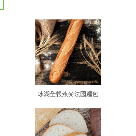
冰湖全穀燕麥法國麵包