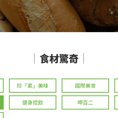
食材驚奇
珍「素」美味
國際美食
健身控飲
呷百二